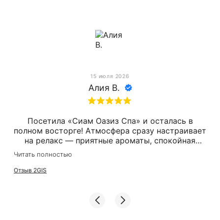
15 июля 2026
Алия В.
Посетила «Сиам Оазиз Спа» и осталась в
полном восторге! Атмосфера сразу настраивает
на релакс — приятные ароматы, спокойная
музыка, уютный интерьер. Мастер отлично
Читать полностью
проработала все напряжённые зоны: после
массажа появилось ощущение лёгкости, будто
Отзыв 2GIS
сбросила с плеч груз усталости. Отдельно
отмечу вежливый и внимательный
персонал — чувствуешь себя желанным гостем.
Обязательно вернусь ещё! 😊