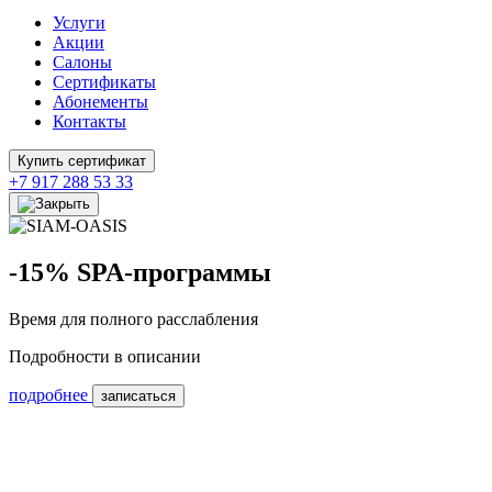
Услуги
Акции
Салоны
Сертификаты
Абонементы
Контакты
Купить сертификат
+7 917 288 53 33
-15% SPA-программы
Время для полного расслабления
Подробности в описании
П
ч
подробнее
Э
записаться
п
п
п